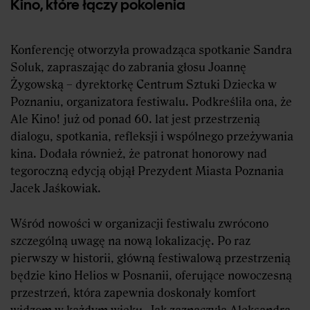
Kino, które łączy pokolenia
Konferencję otworzyła prowadząca spotkanie Sandra
Soluk, zapraszając do zabrania głosu Joannę
Żygowską – dyrektorkę Centrum Sztuki Dziecka w
Poznaniu, organizatora festiwalu. Podkreśliła ona, że
Ale Kino! już od ponad 60. lat jest przestrzenią
dialogu, spotkania, refleksji i wspólnego przeżywania
kina. Dodała również, że patronat honorowy nad
tegoroczną edycją objął Prezydent Miasta Poznania
Jacek Jaśkowiak.
Wśród nowości w organizacji festiwalu zwrócono
szczególną uwagę na nową lokalizację. Po raz
pierwszy w historii, główną festiwalową przestrzenią
będzie kino Helios w Posnanii, oferujące nowoczesną
przestrzeń, która zapewnia doskonały komfort
widzom w każdym wieku. Jak zaznaczyła Aleksandra