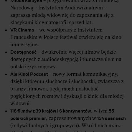
Młoda klasyka
– przygotowana wraz z Filmoteką
Narodową – Instytutem Audiowizualnym –
zaprasza młodą widownię do zapoznania się z
klasykami kinematografii sprzed lat.
VR Cinema
– we współpracy z Instytutem
Francuskim w Polsce festiwal otwiera się na kino
immersyjne.
Dostępność
– dwukrotnie więcej filmów będzie
dostępnych z audiodeskrypcją i tłumaczeniem na
polski język migowy.
Ale Kino! Podcast
– nowy format komunikacyjny,
dzięki któremu słuchacze i słuchaczki, zwłaszcza z
branży filmowej, będą mogli posłuchać
pogłębionych rozmów i dyskusji o kinie dla młodej
widowni.
116 filmów z 39 krajów i 6 kontynentów
55
, w tym
polskich premier
134 seansach
, zaprezentowanych w
(indywidualnych i grupowych). Wśród nich m.in.: