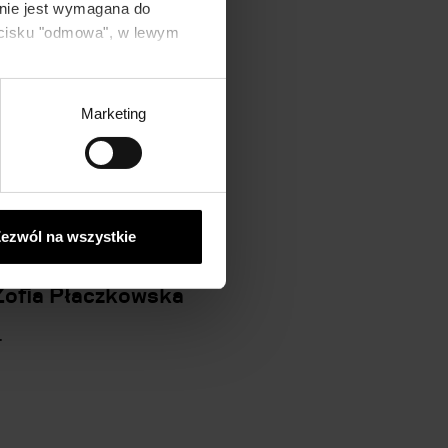
 nie jest wymagana do
zycisku "odmowa", w lewym
Marketing
ezwól na wszystkie
Zofia Płaczkowska
.