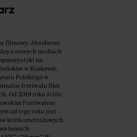
arz
r filmowy. Absolwent
edzy o nowych mediach
mparatystyki na
llońskim w Krakowie.
ytutu Polskiego w
nizator festiwalu film
. Od 2019 roku ściśle
kowskim Festiwalem
ym od tego roku jest
ów krótkometrażowych.
 na łamach
ANY” i “16mm”. W