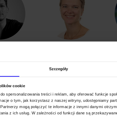
st
Saskia van Roomen
.
.
.
.
.
Szczegóły
 plików cookie
do spersonalizowania treści i reklam, aby oferować funkcje sp
STOLATKÓW MIĘDZYNARODOWEGO KONKURS
ormacje o tym, jak korzystasz z naszej witryny, udostępniamy p
Partnerzy mogą połączyć te informacje z innymi danymi otrzym
TRAŻOWYCH
nia z ich usług. W zależności od funkcji dane są przekazywa