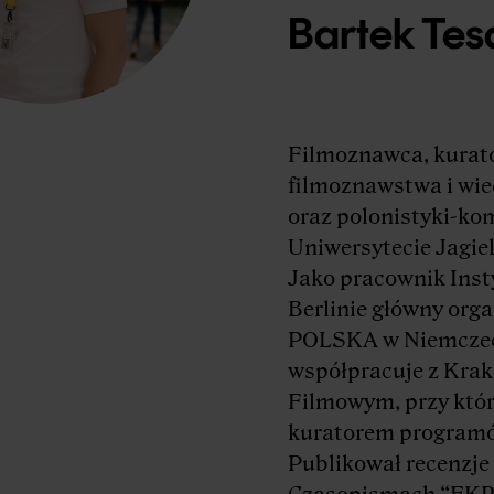
Bartek Tes
Filmoznawca, kurato
filmoznawstwa i wi
oraz polonistyki-ko
Uniwersytecie Jagie
Jako pracownik Inst
Berlinie główny orga
POLSKA w Niemczech
współpracuje z Kra
Filmowym, przy któr
kuratorem program
Publikował recenzje
Czasopismach “EKR