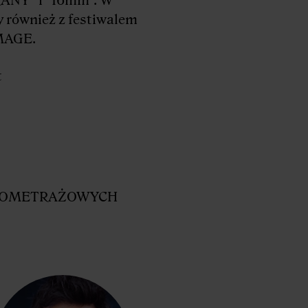
y również z festiwalem
MAGE.
t
NOMETRAŻOWYCH