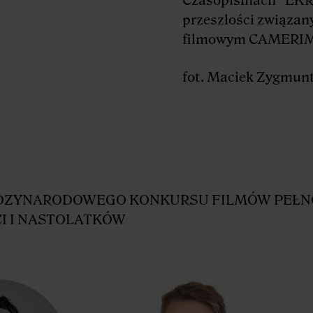
przeszłości związan
filmowym CAMERI
fot. Maciek Zygmun
ĘDZYNARODOWEGO KONKURSU FILMÓW PEŁ
CI I NASTOLATKÓW