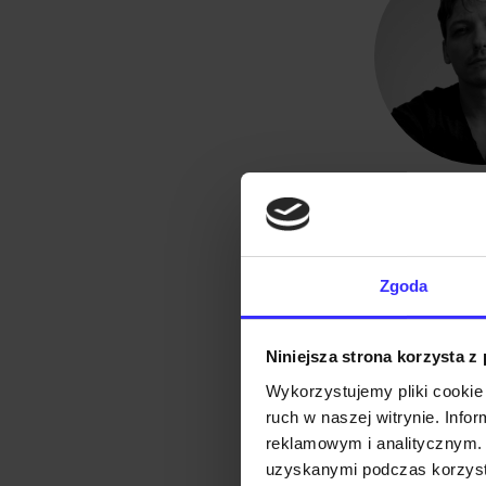
Darek Are
.
.
.
Zgoda
Niniejsza strona korzysta z
Wykorzystujemy pliki cookie 
JURY NA
ruch w naszej witrynie. Inf
reklamowym i analitycznym. 
PEŁNOME
uzyskanymi podczas korzysta