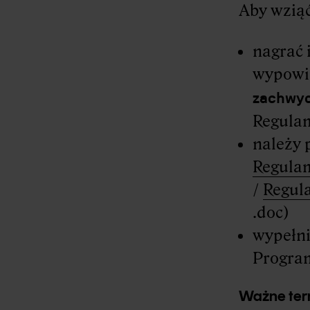
Aby wziąć
nagrać 
wypowi
zachwyc
Regulam
należy 
Regula
/
Regul
.doc)
wypełn
Progra
Ważne ter