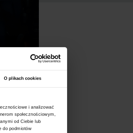
O plikach cookies
ołecznościowe i analizować
artnerom społecznościowym,
ziś
anymi od Ciebie lub
ne do podmiotów