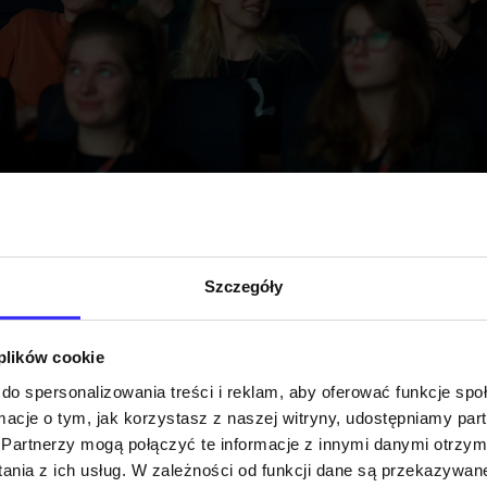
Szczegóły
 plików cookie
da Programowa to szansa dla młodych
do spersonalizowania treści i reklam, aby oferować funkcje sp
w i miłośniczek kina na aktywne
ormacje o tym, jak korzystasz z naszej witryny, udostępniamy p
anie się we współtworzenie Festiwalu. D
Partnerzy mogą połączyć te informacje z innymi danymi otrzym
y konkurs, w ramach którego wyłonimy
nia z ich usług. W zależności od funkcji dane są przekazywa