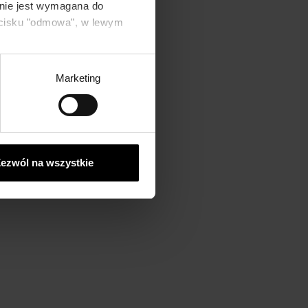
 nie jest wymagana do
zycisku "odmowa", w lewym
Marketing
m
ać,
ezwól na wszystkie