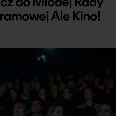
cz do Młodej Rady
ramowej Ale Kino!