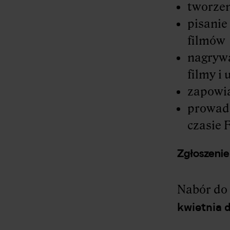
tworze
pisanie
filmów
nagryw
filmy i
zapowia
prowadz
czasie 
Zgłoszenie
Nabór do
kwietnia 