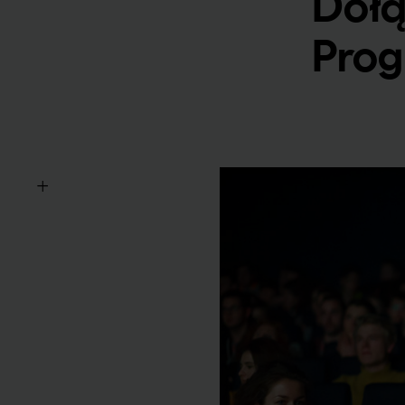
Dołą
Prog
+