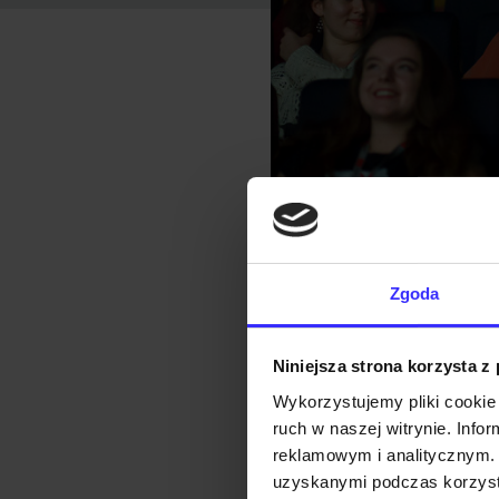
Zgoda
Niniejsza strona korzysta z
Młoda Ra
Wykorzystujemy pliki cookie 
miłośnikó
ruch w naszej witrynie. Inf
zaangażow
reklamowym i analitycznym. 
ogłaszam
uzyskanymi podczas korzysta